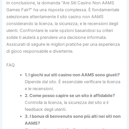
In conclusione, la domanda “Are Siti Casino Non AAMS
Games Fair?” ha una risposta complessa. È fondamentale
selezionare attentamente il sito casino non AAMS
considerando la licenza, la sicurezza, e le recensioni degli
utenti. Confrontare le varie opzioni basandosi su criteri
solide ti aiuterà a prendere una decisione informata.
Assicurati di seguire le migliori pratiche per una esperienza
di gioco responsabile e divertente.
FAQ
1. I giochi sui siti casino non AAMS sono giusti?
Dipende dal sito. È essenziale verificare la licenza
e le recensioni.
2. Come posso capire se un sito è affidabile?
Controlla la licenza, la sicurezza del sito e il
feedback degli utenti.
3. I bonus di benvenuto sono più alti nei siti non
AAMS?