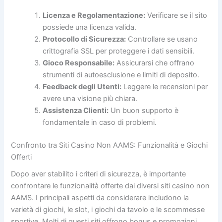
Licenza e Regolamentazione:
Verificare se il sito
possiede una licenza valida.
Protocollo di Sicurezza:
Controllare se usano
crittografia SSL per proteggere i dati sensibili.
Gioco Responsabile:
Assicurarsi che offrano
strumenti di autoesclusione e limiti di deposito.
Feedback degli Utenti:
Leggere le recensioni per
avere una visione più chiara.
Assistenza Clienti:
Un buon supporto è
fondamentale in caso di problemi.
Confronto tra Siti Casino Non AAMS: Funzionalità e Giochi
Offerti
Dopo aver stabilito i criteri di sicurezza, è importante
confrontare le funzionalità offerte dai diversi siti casino non
AAMS. I principali aspetti da considerare includono la
varietà di giochi, le slot, i giochi da tavolo e le scommesse
sportive. Molti di questi siti offrono bonus e promozioni