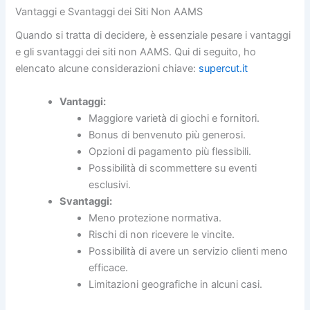
Vantaggi e Svantaggi dei Siti Non AAMS
Quando si tratta di decidere, è essenziale pesare i vantaggi
e gli svantaggi dei siti non AAMS. Qui di seguito, ho
elencato alcune considerazioni chiave:
supercut.it
Vantaggi:
Maggiore varietà di giochi e fornitori.
Bonus di benvenuto più generosi.
Opzioni di pagamento più flessibili.
Possibilità di scommettere su eventi
esclusivi.
Svantaggi:
Meno protezione normativa.
Rischi di non ricevere le vincite.
Possibilità di avere un servizio clienti meno
efficace.
Limitazioni geografiche in alcuni casi.