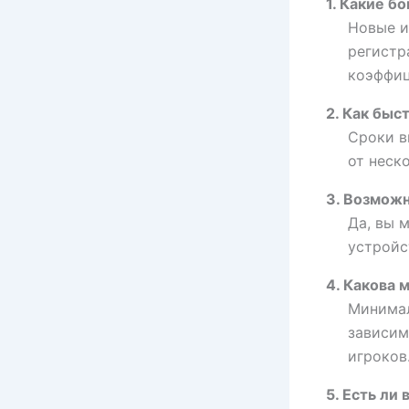
1. Какие б
Новые и
регистр
коэффиц
2. Как быс
Сроки в
от неск
3. Возможн
Да, вы 
устройс
4. Какова 
Минимал
зависим
игроков
5. Есть ли