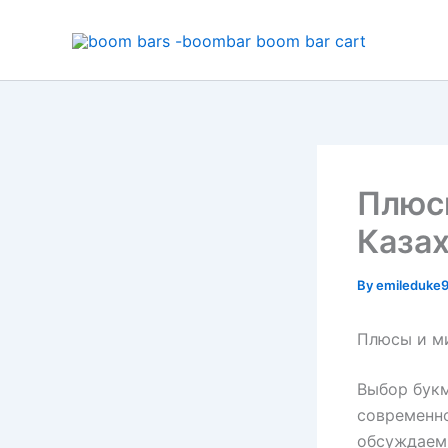
Skip
to
content
Плюс
Казах
By
emileduke
Плюсы и ми
Выбор букм
современно
обсуждаемы