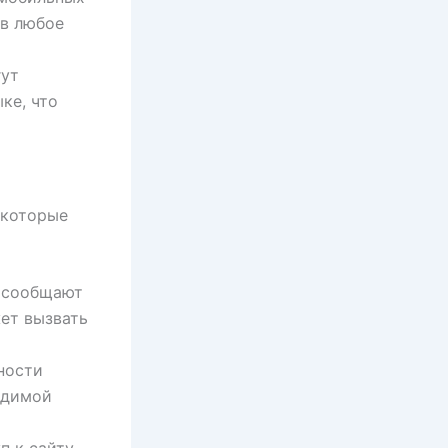
 в любое
гут
ке, что
 которые
 сообщают
жет вызвать
ности
одимой