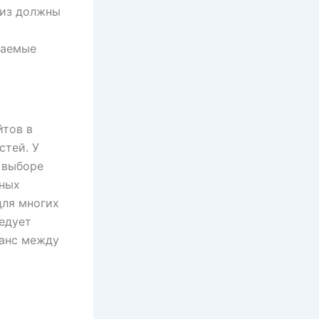
лиз должны
гаемые
йтов в
стей. У
и выборе
зных
для многих
едует
ланс между